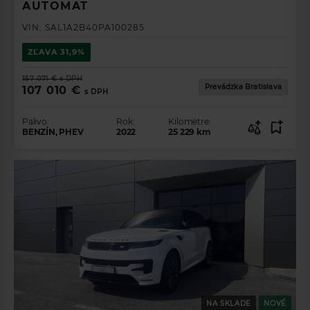
AUTOMAT
VIN:
SAL1A2B40PA100285
ZĽAVA
31,9%
157 071 €
s DPH
Prevádzka Bratislava
107 010 €
s DPH
Palivo:
Rok:
Kilometre:
BENZÍN, PHEV
2022
25 229
km
NA SKLADE
NOVÉ