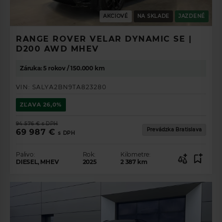
AKCIOVÉ
NA SKLADE
JAZDENÉ
RANGE ROVER VELAR DYNAMIC SE |
D200 AWD MHEV
Záruka: 5 rokov / 150.000 km
VIN:
SALYA2BN9TA823280
ZĽAVA
26,0%
94 576 €
s DPH
Prevádzka Bratislava
69 987 €
s DPH
Palivo:
Rok:
Kilometre:
DIESEL, MHEV
2025
2 387
km