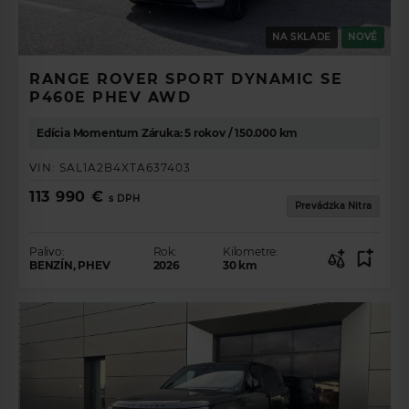
NA SKLADE
NOVÉ
RANGE ROVER SPORT DYNAMIC SE
P460E PHEV AWD
Edícia Momentum Záruka: 5 rokov / 150.000 km
VIN:
SAL1A2B4XTA637403
113 990 €
s DPH
Prevádzka Nitra
Palivo:
Rok:
Kilometre:
BENZÍN, PHEV
2026
30
km