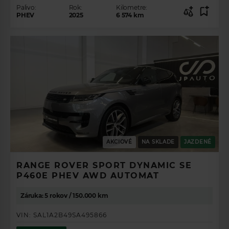
Palivo:
Rok:
Kilometre:
PHEV
2025
6 574
km
AKCIOVÉ
NA SKLADE
JAZDENÉ
ZÍSKAJTE
RANGE ROVER SPORT DYNAMIC SE
PREHĽAD O
P460E PHEV AWD AUTOMAT
PONUKE
Záruka: 5 rokov / 150.000 km
VOZIDIEL.
VIN:
SAL1A2B49SA495866