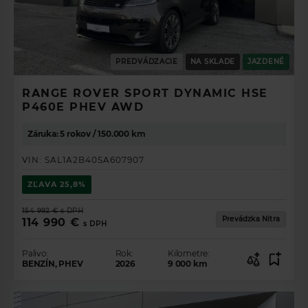
PREDVÁDZACIE
NA SKLADE
JAZDENÉ
RANGE ROVER SPORT DYNAMIC HSE
P460E PHEV AWD
Záruka: 5 rokov / 150.000 km
VIN:
SAL1A2B40SA607907
ZĽAVA
25,8%
154 992 €
s DPH
Prevádzka Nitra
114 990 €
s DPH
Palivo:
Rok:
Kilometre:
BENZÍN, PHEV
2026
9 000
km