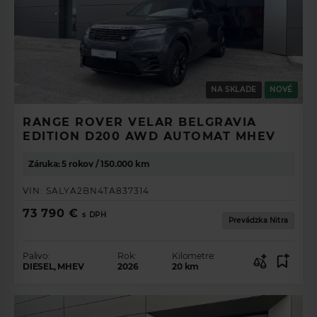
NA SKLADE
NOVÉ
RANGE ROVER VELAR BELGRAVIA
EDITION D200 AWD AUTOMAT MHEV
Záruka: 5 rokov / 150.000 km
VIN:
SALYA2BN4TA837314
73 790 €
s DPH
Prevádzka Nitra
Palivo:
Rok:
Kilometre:
DIESEL, MHEV
2026
20
km