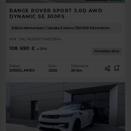
RANGE ROVER SPORT 3.0D AWD
DYNAMIC SE 300PS
Edícia Momentum / záruka 5 rokov /150 000 kilometrov
VIN:
SAL1A2BW1TA657864
108 690 €
s DPH
Prevádzka Nitra
Palivo:
Rok:
Kilometre:
DIESEL, MHEV
2026
20
km