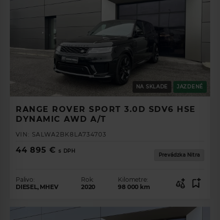
NA SKLADE
JAZDENÉ
RANGE ROVER SPORT 3.0D SDV6 HSE
DYNAMIC AWD A/T
VIN:
SALWA2BK8LA734703
44 895 €
s DPH
Prevádzka Nitra
Palivo:
Rok:
Kilometre:
DIESEL, MHEV
2020
98 000
km