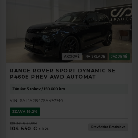
AKCIOVÉ
NA SKLADE
JAZDENÉ
RANGE ROVER SPORT DYNAMIC SE
P460E PHEV AWD AUTOMAT
Záruka: 5 rokov / 150.000 km
VIN:
SAL1A2B47SA497910
ZĽAVA
19,2%
129 341 €
s DPH
Prevádzka Bratislava
104 550 €
s DPH