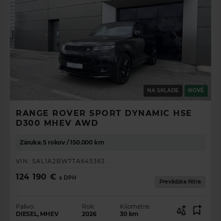
NA SKLADE
NOVÉ
RANGE ROVER SPORT DYNAMIC HSE
D300 MHEV AWD
Záruka: 5 rokov / 150.000 km
VIN:
SAL1A2BW7TA645363
124 190 €
s DPH
Prevádzka Nitra
Palivo:
Rok:
Kilometre:
DIESEL, MHEV
2026
30
km