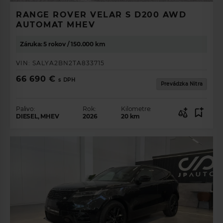
RANGE ROVER VELAR S D200 AWD
AUTOMAT MHEV
Záruka: 5 rokov / 150.000 km
VIN:
SALYA2BN2TA833715
66 690 €
s DPH
Prevádzka Nitra
Palivo:
Rok:
Kilometre:
DIESEL, MHEV
2026
20
km