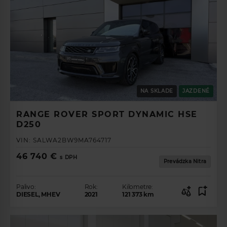
NA SKLADE
JAZDENÉ
RANGE ROVER SPORT DYNAMIC HSE
D250
VIN:
SALWA2BW9MA764717
46 740 €
s DPH
Prevádzka Nitra
Palivo:
Rok:
Kilometre:
DIESEL, MHEV
2021
121 373
km