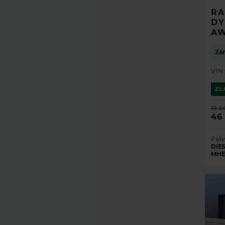
RA
DY
A
Zár
VIN
ZĽ
73 3
46
Paliv
DIES
MHE
ZÍSKAJ