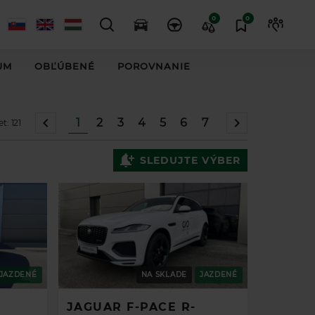
0
0
UM
OBĽÚBENÉ
POROVNANIE
1
2
3
4
5
6
7
et:
121
SLEDUJTE VÝBER
JAZDENÉ
NA SKLADE
JAZDENÉ
JAGUAR F-PACE R-