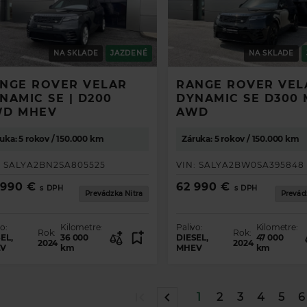
NA SKLADE
JAZDENÉ
NA SKLADE
NGE ROVER VELAR
RANGE ROVER VEL
NAMIC SE | D200
DYNAMIC SE D300
D MHEV
AWD
uka: 5 rokov / 150.000 km
Záruka: 5 rokov / 150.000 km
:
SALYA2BN2SA805525
VIN:
SALYA2BW0SA395848
 990 €
62 990 €
s DPH
s DPH
Prevádzka Nitra
Prevád
o:
Kilometre:
Palivo:
Kilometre:
Rok:
Rok:
EL,
36 000
DIESEL,
47 000
2024
2024
V
km
MHEV
km
1
2
3
4
5
6