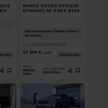
OQUE
RANGE ROVER EVOQUE
HEV
DYNAMIC SE PHEV P269
Edícia Momentum / Záruka: 5 rokov /
150.000 km
VIN:
SALZA2BT7TH003001
57 990 €
s DPH
zka Nitra
Prevádzka Nitra
Palivo:
Rok:
Kilometre:
BENZÍN,
2026
20
km
PHEV
.