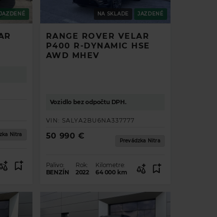
JAZDENÉ
NA SKLADE
JAZDENÉ
AR
RANGE ROVER VELAR
0
P400 R-DYNAMIC HSE
AWD MHEV
Vozidlo bez odpočtu DPH.
VIN:
SALYA2BU6NA337777
zka Nitra
50 990 €
Prevádzka Nitra
Palivo:
Rok:
Kilometre:
BENZÍN
2022
64 000
km