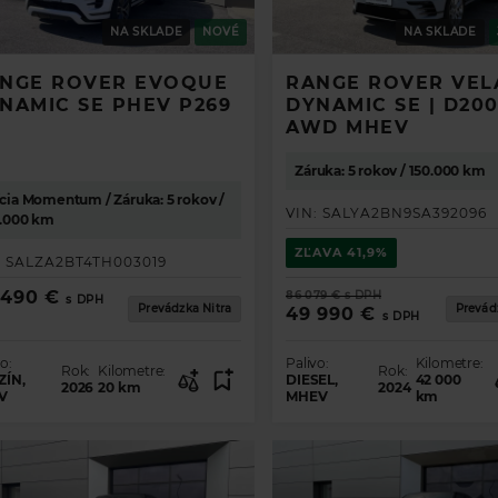
NA SKLADE
NOVÉ
NA SKLADE
I VAŠE VOZIDLO SNOV
NGE ROVER EVOQUE
RANGE ROVER VEL
NAMIC SE PHEV P269
DYNAMIC SE | D20
AWD MHEV
 Evoque
 Velar
 Sport
ort
Záruka: 5 rokov / 150.000 km
cia Momentum / Záruka: 5 rokov /
VIN:
SALYA2BN9SA392096
0.000 km
ZĽAVA
41,9%
:
SALZA2BT4TH003019
 490 €
86 079 €
s DPH
s DPH
Prevádzka Nitra
Prevád
49 990 €
s DPH
o:
Palivo:
Kilometre:
Rok:
Kilometre:
Rok:
ZÍN,
DIESEL,
42 000
2026
20
km
2024
V
MHEV
km
AŤ