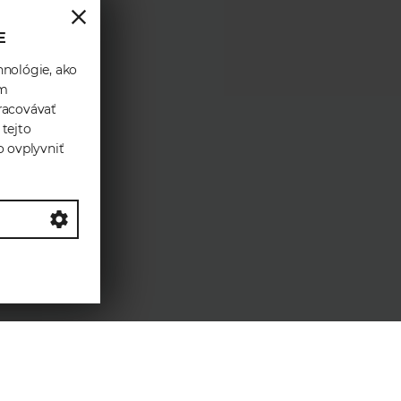
E
hnológie, ako
ám
racovávať
 tejto
o ovplyvniť