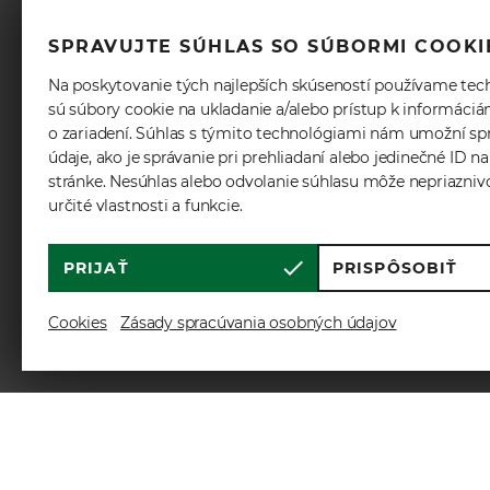
SPRAVUJTE SÚHLAS SO SÚBORMI COOKI
Na poskytovanie tých najlepších skúseností používame tec
sú súbory cookie na ukladanie a/alebo prístup k informáci
o zariadení. Súhlas s týmito technológiami nám umožní sp
údaje, ako je správanie pri prehliadaní alebo jedinečné ID na
stránke. Nesúhlas alebo odvolanie súhlasu môže nepriazniv
určité vlastnosti a funkcie.
PRIJAŤ
PRISPÔSOBIŤ
Cookies
Zásady spracúvania osobných údajov