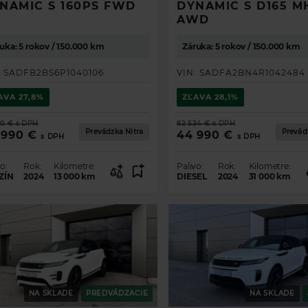
NAMIC S 160PS FWD
DYNAMIC S D165 M
AWD
uka: 5 rokov / 150.000 km
Záruka: 5 rokov / 150.000 km
:
SADFB2BS6P1040106
VIN:
SADFA2BN4R1042484
AVA
27,8%
ZĽAVA
28,1%
10 €
s DPH
62 534 €
s DPH
Prevádzka Nitra
Prevád
 990 €
44 990 €
s DPH
s DPH
o:
Rok:
Kilometre:
Palivo:
Rok:
Kilometre:
ZÍN
2024
13 000
km
DIESEL
2024
31 000
km
NA SKLADE
PREDVÁDZACIE
NA SKLADE