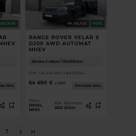
JAZDENÉ
NA SKLADE
NOVÉ
AR
RANGE ROVER VELAR S
 MHEV
D200 AWD AUTOMAT
MHEV
Záruka: 5 rokov / 150.000 km
VIN:
SALYA2BN2TA835884
64 690 €
s DPH
zka Nitra
Prevádzka Nitra
Palivo:
Rok:
Kilometre:
DIESEL,
2025
20
km
MHEV
7