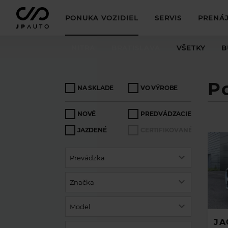
PONUKA VOZIDIEL
SERVIS
PRENÁJ
NITRA
BRATISLAVA
VŠETKY
B
P
NA SKLADE
VO VÝROBE
NOVÉ
PREDVÁDZACIE
JAZDENÉ
CERTIFIKOVANÉ
Prevádzka
Značka
Model
JA