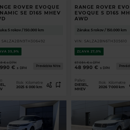
NGE ROVER EVOQUE
RANGE ROVER EV
NAMIC SE D165 MHEV
EVOQUE S D165 M
WD
AWD
uka: 5 rokov / 150.000 km
Záruka: 5 rokov / 150.000 km
:
SALZA2BN9TH306492
VIN:
SALZA2BN6TH305610
AVA
35,9%
ZĽAVA
27,0%
49 €
s DPH
67 084 €
s DPH
Prevádzka Nitra
Prevád
 990 €
48 990 €
s DPH
s DPH
o:
Palivo:
Rok:
Kilometre:
Rok:
Kilometre:
EL,
DIESEL,
2025
6 000
km
2026
7 000
km
V
MHEV
TE PREHĽAD O PONUKE VOZIDIEL