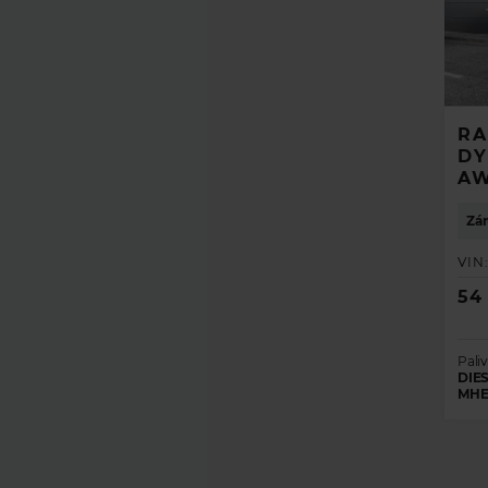
RA
DY
AW
Zár
VIN
54
Paliv
DIES
MHE