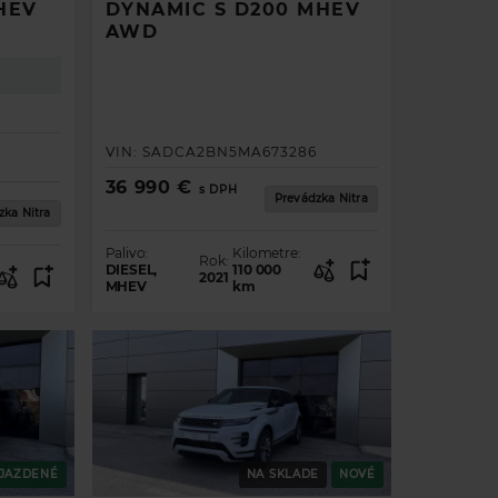
HEV
DYNAMIC S D200 MHEV
AWD
VIN:
SADCA2BN5MA673286
36 990 €
s DPH
Prevádzka Nitra
zka Nitra
Palivo:
Kilometre:
Rok:
DIESEL,
110 000
2021
MHEV
km
JAZDENÉ
NA SKLADE
NOVÉ