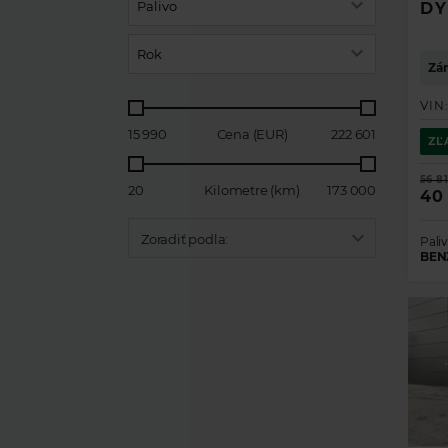
Palivo
DY
Rok
Zár
VIN
15 990
Cena (EUR)
222 601
ZĽ
56 8
20
Kilometre (km)
173 000
40
Zoradiť podla:
Paliv
BEN